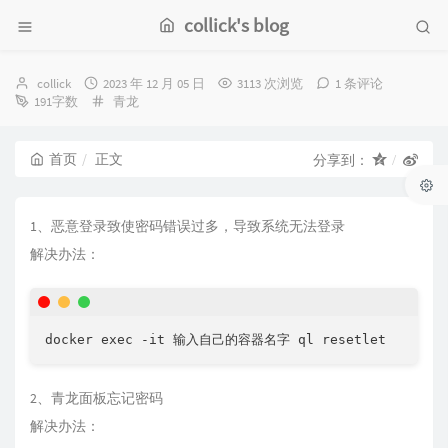
collick's blog
博
发
collick
2023 年 12 月 05 日
3113 次浏览
1 条评论
主：
布
分
191字数
青龙
时
类：
间：
首页
正文
分享到：
1、恶意登录致使密码错误过多，导致系统无法登录
解决办法：
2、青龙面板忘记密码
解决办法：