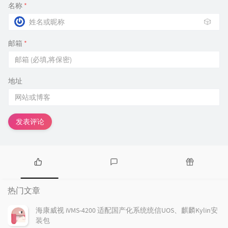
名称
*
🎲
邮箱
*
地址
发表评论
热
最
随
门
新
机
热门文章
文
评
文
章
论
章
海康威视 iVMS-4200 适配国产化系统统信UOS、麒麟Kylin安
装包