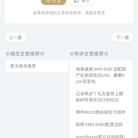
打赏
赞
0
如果觉得我的文章对你有用，请随意赞赏
上一篇
下一篇
※相关文章推荐※
※热评文章推荐※
暂无相关推荐
海康威视 iVMS-4200 适配国
产化系统统信UOS、麒麟K
ylin安装包
记录两岁丫头左肱骨上髁
粉碎性骨折治疗的经过
网件R6220救砖刷官方固件
群晖 FREE DDNS配置流程
AutoPhotos图片自动排版/