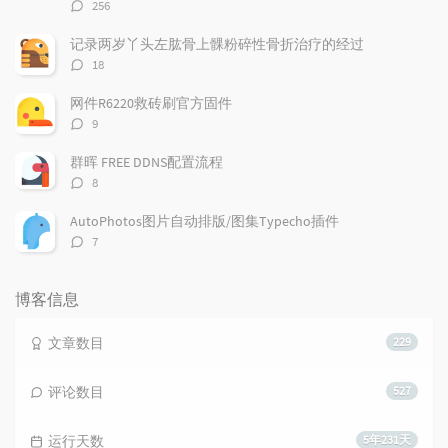
评
256
论
数：
记录两岁丫头左肱骨上髁粉碎性骨折治疗的经过
评
18
论
数：
网件R6220救砖刷官方固件
评
9
论
数：
群晖 FREE DDNS配置流程
评
8
论
数：
AutoPhotos图片自动排版/图集Typecho插件
评
7
论
数：
博客信息
文章数目
229
评论数目
527
运行天数
5年231天