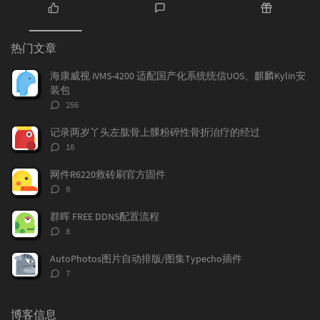
热
最
随
门
新
机
热门文章
文
评
文
章
论
章
海康威视 iVMS-4200 适配国产化系统统信UOS、麒麟Kylin安
装包
评
256
论
数：
记录两岁丫头左肱骨上髁粉碎性骨折治疗的经过
评
18
论
数：
网件R6220救砖刷官方固件
评
9
论
数：
群晖 FREE DDNS配置流程
评
8
论
数：
AutoPhotos图片自动排版/图集Typecho插件
评
7
论
数：
博客信息