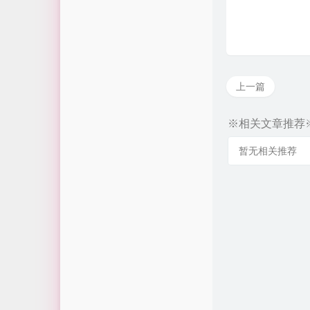
Davidの3号基地
姑苏的猫
HIFI
上一篇
一位大佬
※相关文章推荐
青龙面板卷生活
暂无相关推荐
悠悠看书
第五博客Sirhexs
https://liumingye.cn/