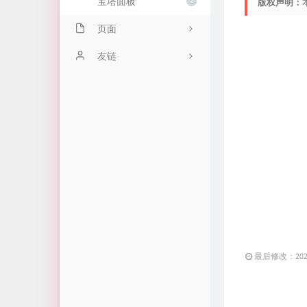
宝塔面板
2
版权声明：
页面
关于我
友链
友情库
久曲健的测试窝
时光机
远方小站
时间轴
菜鸟小窝
留言板
口袋SE
North Tower
萌卜兔's
友人c
最后修改：2025 
胡和先的个人博客
FROYO's Blog