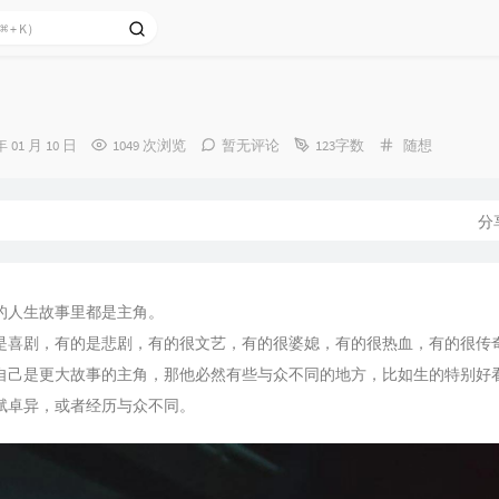
分
年 01 月 10 日
1049 次浏览
暂无评论
123字数
随想
类：
分
的人生故事里都是主角。
是喜剧，有的是悲剧，有的很文艺，有的很婆媳，有的很热血，有的很传
自己是更大故事的主角，那他必然有些与众不同的地方，比如生的特别好
赋卓异，或者经历与众不同。