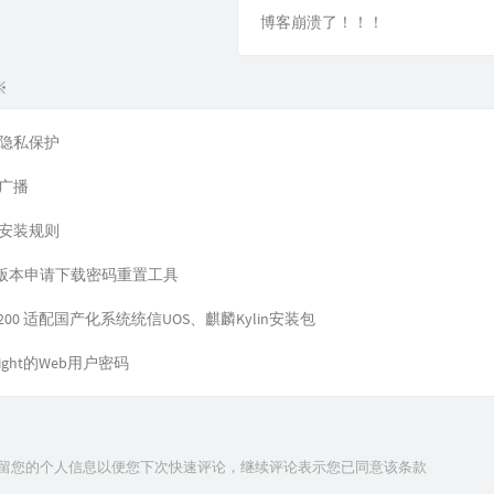
博客崩溃了！！！
※
隐私保护
广播
安装规则
及以后版本申请下载密码重置工具
-4200 适配国产化系统统信UOS、麒麟Kylin安装包
ght的Web用户密码
技术保留您的个人信息以便您下次快速评论，继续评论表示您已同意该条款