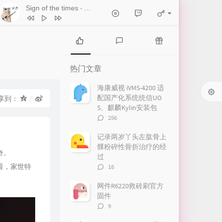
Sign of the times
- 桑德拉·惠勒 / Rol
1
Sign of the times
桑德拉·惠勒 / Rol
2
伤了你的心的我伤心
孟庭苇
热
最
随
门
新
机
3
太想念
菲儿
热门文章
文
评
文
4
一介俗人（翻自 曲九）
曲九
章
论
章
海康威视 iVMS-4200 适
配国产化系统统信UO
享到：
5
一无所有
王杰
S、麒麟Kylin安装包
6
THE STAR
Vitas
评
256
论
数：
记录两岁丫头左肱骨上
髁粉碎性骨折治疗的经
奇。
过
评
看，家世特
18
论
数：
网件R6220救砖刷官方
固件
评
9
论