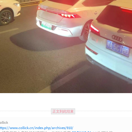
正文到此结束
ollick
ttps://www.collick.cn/index.php/archives/910/