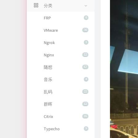
分类
FRP
8
VMware
30
Ngrok
1
Nginx
12
随想
67
音乐
4
乱码
22
群晖
12
Citrix
15
Typecho
9