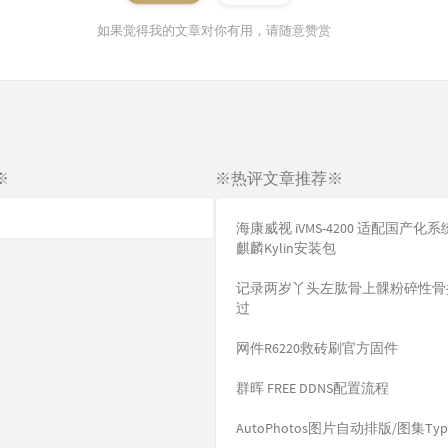
如果觉得我的文章对你有用，请随意赞赏
※
※热评文章推荐※
海康威视 iVMS-4200 适配国产化
麒麟Kylin安装包
记录两岁丫头左肱骨上髁粉碎性骨
过
网件R6220救砖刷官方固件
群晖 FREE DDNS配置流程
AutoPhotos图片自动排版/图集Typ