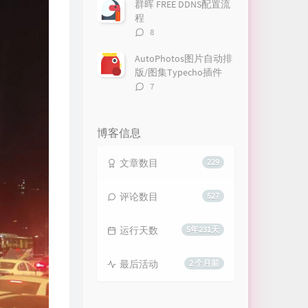
数：
群晖 FREE DDNS配置流
程
评
8
论
数：
AutoPhotos图片自动排
版/图集Typecho插件
评
7
论
数：
博客信息
文章数目
229
评论数目
527
运行天数
5年231天
最后活动
2 个月前