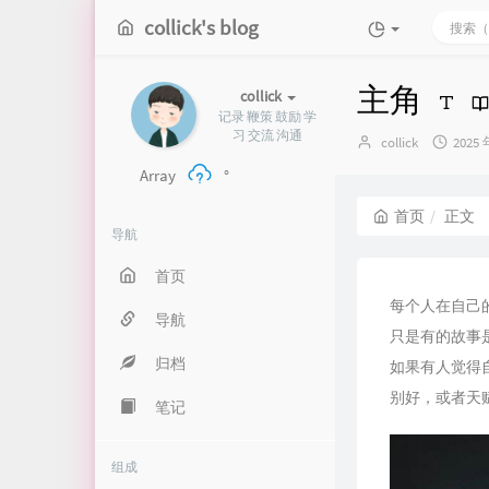
collick's blog
主角
collick
记录 鞭策 鼓励 学
习 交流 沟通
博
发
collick
2025 
主：
布
Array
°
时
间：
首页
正文
导航
首页
每个人在自己
导航
只是有的故事
归档
如果有人觉得
别好，或者天
笔记
组成