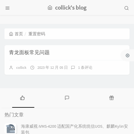
collick's blog
首页
重置密码
青龙面板常见问题
collick
2023 年 12 月 05 日
1 条评论
热
最
随
门
新
机
热门文章
文
评
文
章
论
章
海康威视 iVMS-4200 适配国产化系统统信UOS、麒麟Kylin安
装包