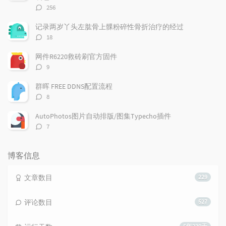
评
256
论
数：
记录两岁丫头左肱骨上髁粉碎性骨折治疗的经过
评
18
论
数：
网件R6220救砖刷官方固件
评
9
论
数：
群晖 FREE DDNS配置流程
评
8
论
数：
AutoPhotos图片自动排版/图集Typecho插件
评
7
论
数：
博客信息
文章数目
229
评论数目
527