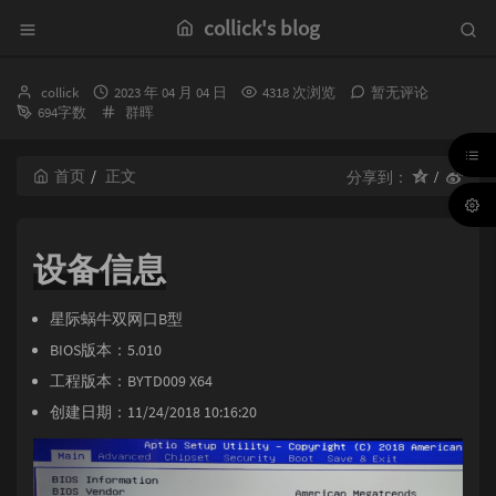
collick's blog
博
发
collick
2023 年 04 月 04 日
4318 次浏览
暂无评论
主：
布
分
694字数
群晖
时
类：
间：
首页
正文
分享到：
设备信息
星际蜗牛双网口B型
BIOS版本：5.010
工程版本：BYTD009 X64
创建日期：11/24/2018 10:16:20