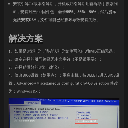
安装引导7.X版本引导后，开机成功引导后用群晖助手搜索到
IP，安装对应pat固件包，会卡
55%、56%、58%
，然后
提示
无法安装DSM，文件可能已经损坏
导致安装失败。
解决方案
1、如果是U盘引导，请确认引导文件写入PID和VID正确无误；
2、确定选择的引导路径无中文字符（不是很重要）；
3、选择稍微好的U盘（建议）；
4、修改BIOS设置（划重点）：重启主机，按DELETE进入BIOS设
置，Advanced->Miscellaneous Configuration->OS Selection 修改
为：Windwos 8.x；