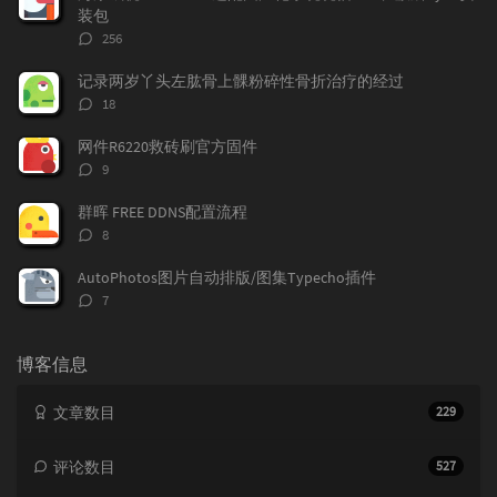
装包
评
256
论
数：
记录两岁丫头左肱骨上髁粉碎性骨折治疗的经过
评
18
论
数：
网件R6220救砖刷官方固件
评
9
论
数：
群晖 FREE DDNS配置流程
评
8
论
数：
AutoPhotos图片自动排版/图集Typecho插件
评
7
论
数：
博客信息
文章数目
229
评论数目
527