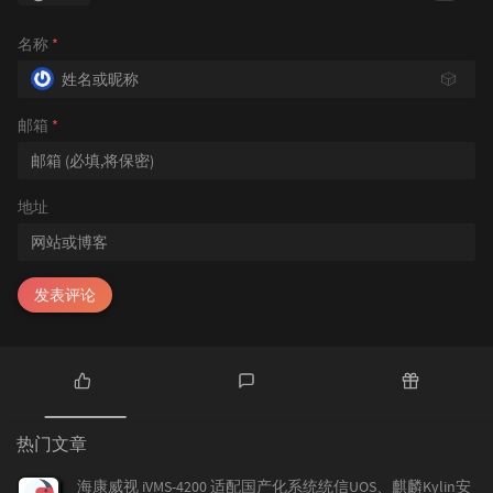
名称
*
🎲
邮箱
*
地址
发表评论
热
最
随
门
新
机
热门文章
文
评
文
章
论
章
海康威视 iVMS-4200 适配国产化系统统信UOS、麒麟Kylin安